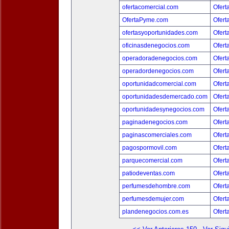
ofertacomercial.com
Ofert
OfertaPyme.com
Ofert
ofertasyoportunidades.com
Ofert
oficinasdenegocios.com
Ofert
operadoradenegocios.com
Ofert
operadordenegocios.com
Ofert
oportunidadcomercial.com
Ofert
oportunidadesdemercado.com
Ofert
oportunidadesynegocios.com
Ofert
paginadenegocios.com
Ofert
paginascomerciales.com
Ofert
pagospormovil.com
Ofert
parquecomercial.com
Ofert
patiodeventas.com
Ofert
perfumesdehombre.com
Ofert
perfumesdemujer.com
Ofert
plandenegocios.com.es
Ofert