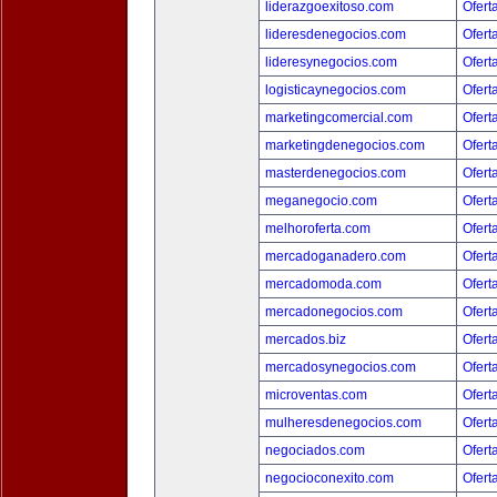
liderazgoexitoso.com
Ofert
lideresdenegocios.com
Ofert
lideresynegocios.com
Ofert
logisticaynegocios.com
Ofert
marketingcomercial.com
Ofert
marketingdenegocios.com
Ofert
masterdenegocios.com
Ofert
meganegocio.com
Ofert
melhoroferta.com
Ofert
mercadoganadero.com
Ofert
mercadomoda.com
Ofert
mercadonegocios.com
Ofert
mercados.biz
Ofert
mercadosynegocios.com
Ofert
microventas.com
Ofert
mulheresdenegocios.com
Ofert
negociados.com
Ofert
negocioconexito.com
Ofert