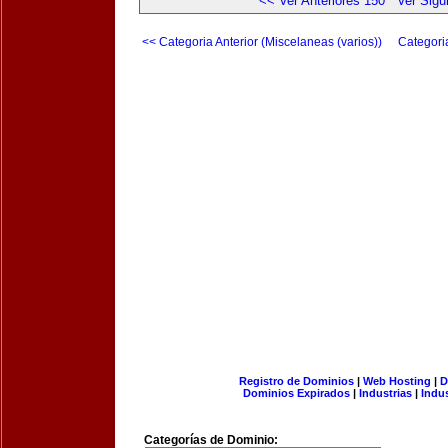
<< Ver Anteriores 150
Ver Sigu
<< Categoria Anterior (Miscelaneas (varios))
Categori
Registro de Dominios
|
Web Hosting
|
D
Dominios Expirados
|
Industrias
|
Indu
Categorías de Dominio: