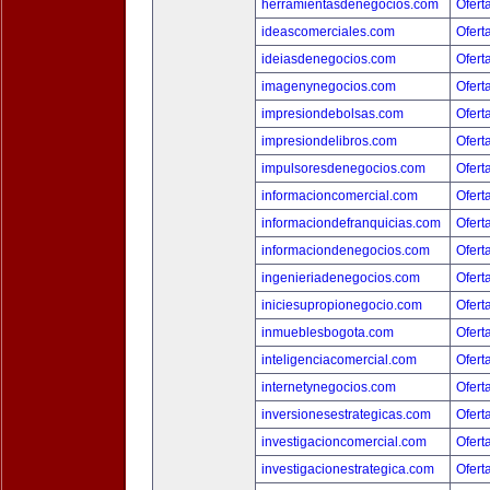
herramientasdenegocios.com
Ofert
ideascomerciales.com
Ofert
ideiasdenegocios.com
Ofert
imagenynegocios.com
Ofert
impresiondebolsas.com
Ofert
impresiondelibros.com
Ofert
impulsoresdenegocios.com
Ofert
informacioncomercial.com
Ofert
informaciondefranquicias.com
Ofert
informaciondenegocios.com
Ofert
ingenieriadenegocios.com
Ofert
iniciesupropionegocio.com
Ofert
inmueblesbogota.com
Ofert
inteligenciacomercial.com
Ofert
internetynegocios.com
Ofert
inversionesestrategicas.com
Ofert
investigacioncomercial.com
Ofert
investigacionestrategica.com
Ofert