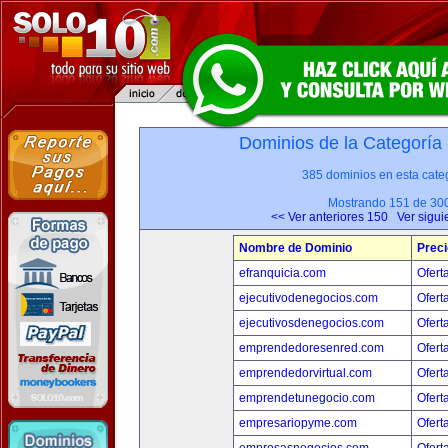
Dominios de la Categoría
385 dominios en esta categ
Mostrando 151 de 30
<< Ver anteriores 150
Ver sigui
Nombre de Dominio
Preci
efranquicia.com
Ofert
ejecutivodenegocios.com
Ofert
ejecutivosdenegocios.com
Ofert
emprendedoresenred.com
Ofert
emprendedorvirtual.com
Ofert
emprendetunegocio.com
Ofert
empresariopyme.com
Ofert