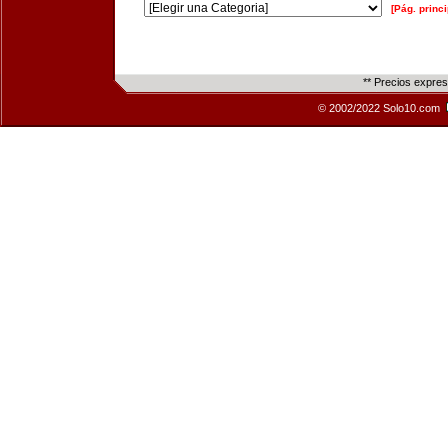
[Pág. princi
** Precios expre
© 2002/2022 Solo10.com