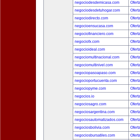
negociodesdemicasa.com
Ofert
negociodesdetuhogar.com
Ofert
negociodirecto.com
Ofert
negocioensucasa.com
Ofert
negociofinanciero.com
Ofert
negociofx.com
Ofert
negocioideal.com
Ofert
negociomultinacional.com
Ofert
negociomultinivel.com
Ofert
negociopasoapaso.com
Ofert
negocioportucuenta.com
Ofert
negociopyme.com
Ofert
negocios.io
Ofert
negociosagro.com
Ofert
negociosargentina.com
Ofert
negociosautomatizados.com
Ofert
negociosbolivia.com
Ofert
negociosbursatiles.com
Ofert