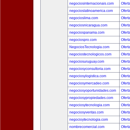
negociosinternacionais.com
Ofert
negocioslatinoamerica.com
Ofert
negocioslima.com
Ofert
negociosnicaragua.com
Ofert
negociospanama.com
Ofert
negociospro.com
Ofert
NegociosTecnologia.com
Ofert
negociostecnologicos.com
Ofert
negociosuruguay.com
Ofert
negociosyconsultoria.com
Ofert
negociosylogistica.com
Ofert
negociosymercadeo.com
Ofert
negociosyoportunidades.com
Ofert
negociosypropiedades.com
Ofert
negociosytecnologia.com
Ofert
negociosyventas.com
Ofert
negocioytecnologia.com
Ofert
nombrecomercial.com
Ofert