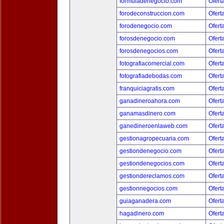
formuladenegocio.com
Ofert
forodeconstruccion.com
Ofert
forodenegocio.com
Ofert
forosdenegocio.com
Ofert
forosdenegocios.com
Ofert
fotografiacomercial.com
Ofert
fotografiadebodas.com
Ofert
franquiciagratis.com
Ofert
ganadineroahora.com
Ofert
ganamasdinero.com
Ofert
ganedineroenlaweb.com
Ofert
gestionagropecuaria.com
Ofert
gestiondenegocio.com
Ofert
gestiondenegocios.com
Ofert
gestiondereclamos.com
Ofert
gestionnegocios.com
Ofert
guiaganadera.com
Ofert
hagadinero.com
Ofert