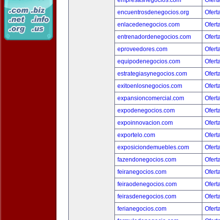
empresasnegocios.com
Ofert
encuentrosdenegocios.org
Ofert
enlacedenegocios.com
Ofert
entrenadordenegocios.com
Ofert
eproveedores.com
Ofert
equipodenegocios.com
Ofert
estrategiasynegocios.com
Ofert
exitoenlosnegocios.com
Ofert
expansioncomercial.com
Ofert
expodenegocios.com
Ofert
expoinnovacion.com
Ofert
exportelo.com
Ofert
exposiciondemuebles.com
Ofert
fazendonegocios.com
Ofert
feiranegocios.com
Ofert
feiraodenegocios.com
Ofert
feirasdenegocios.com
Ofert
ferianegocios.com
Ofert