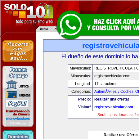
registrovehicul
El dueño de este dominio lo ha
Mayusculas:
REGISTROVEHICULAR.
Minusculas:
registrovehicular.com
Longitud:
17 caracteres
Categorias:
AutomÃ³viles y Coches
,
Of
Precio:
Realizar una oferta!
Visitar!
registrovehicular.com
Serán consideradas ofer
Realizar una Oferta