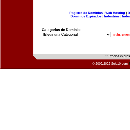
Registro de Dominios
|
Web Hosting
|
D
Dominios Expirados
|
Industrias
|
Indu
Categorías de Dominio:
[Pág. princi
** Precios expre
© 2002/2022 Solo10.com