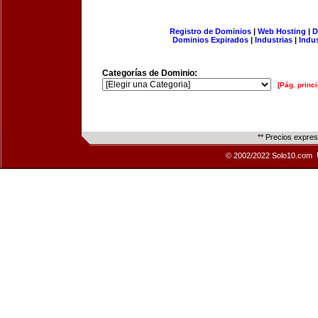
Registro de Dominios
|
Web Hosting
|
D
Dominios Expirados
|
Industrias
|
Indu
Categorías de Dominio:
[Pág. princi
** Precios expre
© 2002/2022 Solo10.com