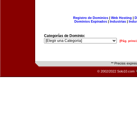
Registro de Dominios
|
Web Hosting
|
D
Dominios Expirados
|
Industrias
|
Indu
Categorías de Dominio:
[Pág. princi
** Precios expre
© 2002/2022 Solo10.com