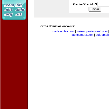
Precio Ofrecido $
Otros dominios en venta:
zonadeventas.com
|
turismoprofesional.com
latincompra.com
|
guiaemail