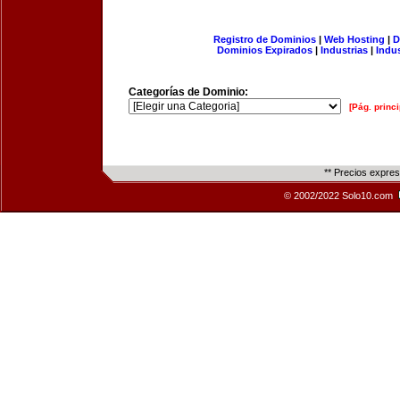
Registro de Dominios
|
Web Hosting
|
D
Dominios Expirados
|
Industrias
|
Indu
Categorías de Dominio:
[Pág. princi
** Precios expre
© 2002/2022 Solo10.com