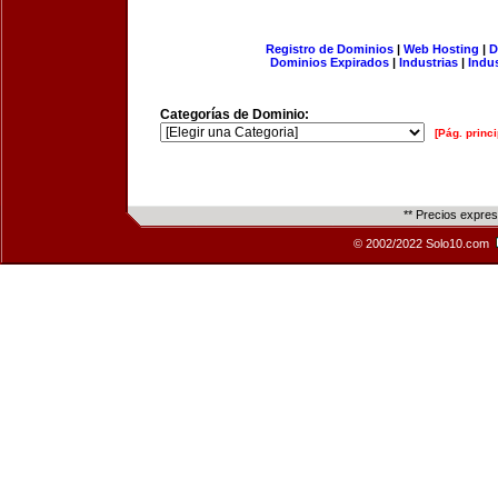
Registro de Dominios
|
Web Hosting
|
D
Dominios Expirados
|
Industrias
|
Indu
Categorías de Dominio:
[Pág. princi
** Precios expre
© 2002/2022 Solo10.com