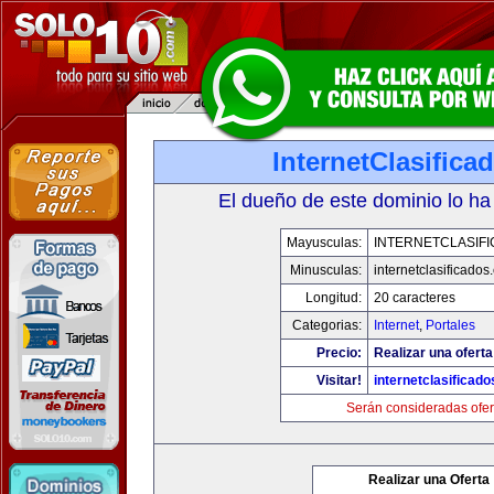
InternetClasific
El dueño de este dominio lo ha
Mayusculas:
INTERNETCLASIF
Minusculas:
internetclasificado
Longitud:
20 caracteres
Categorias:
Internet
,
Portales
Precio:
Realizar una oferta
Visitar!
internetclasificad
Serán consideradas ofer
Realizar una Oferta