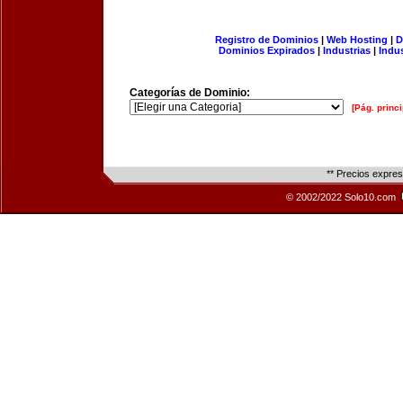
Registro de Dominios
|
Web Hosting
|
D
Dominios Expirados
|
Industrias
|
Indu
Categorías de Dominio:
[Pág. princi
** Precios expre
© 2002/2022 Solo10.com