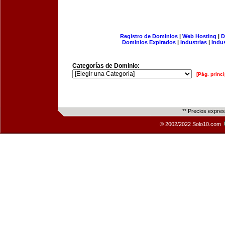
Registro de Dominios
|
Web Hosting
|
D
Dominios Expirados
|
Industrias
|
Indu
Categorías de Dominio:
[Pág. princi
** Precios expre
© 2002/2022 Solo10.com