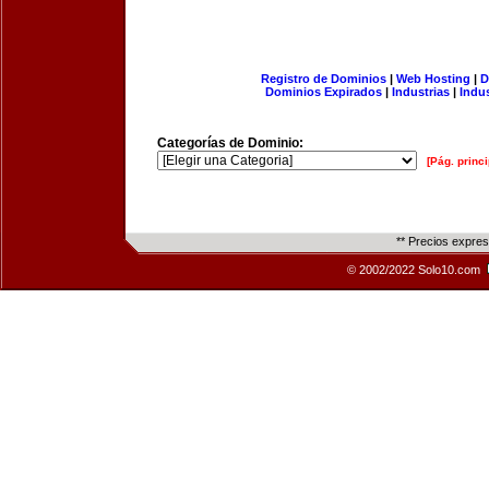
Registro de Dominios
|
Web Hosting
|
D
Dominios Expirados
|
Industrias
|
Indu
Categorías de Dominio:
[Pág. princi
** Precios expre
© 2002/2022 Solo10.com