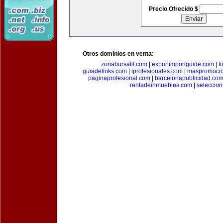
Precio Ofrecido $
Otros dominios en venta:
zonabursatil.com
|
exportimportguide.com
|
f
guiadelinks.com
|
iprofesionales.com
|
maspromoci
paginaprofesional.com
|
barcelonapublicidad.co
rentadeinmuebles.com
|
seleccio