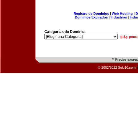
Registro de Dominios
|
Web Hosting
|
D
Dominios Expirados
|
Industrias
|
Indu
Categorías de Dominio:
[Pág. princi
** Precios expre
© 2002/2022 Solo10.com