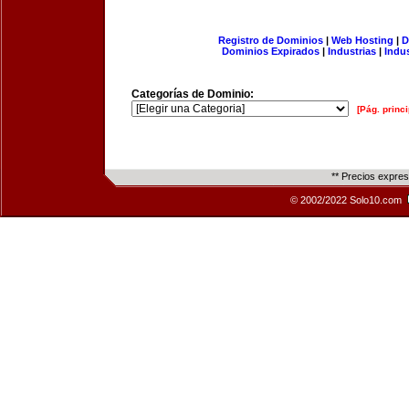
Registro de Dominios
|
Web Hosting
|
D
Dominios Expirados
|
Industrias
|
Indu
Categorías de Dominio:
[Pág. princi
** Precios expre
© 2002/2022 Solo10.com