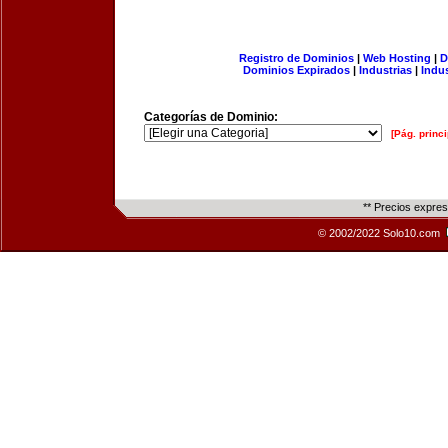
Registro de Dominios
|
Web Hosting
|
D
Dominios Expirados
|
Industrias
|
Indu
Categorías de Dominio:
[Pág. princi
** Precios expre
© 2002/2022 Solo10.com