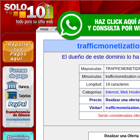
trafficmonetizati
El dueño de este dominio lo ha
Mayusculas:
TRAFFICMONETIZA
Minusculas:
trafficmonetization.
Longitud:
19 caracteres
Categorias:
Internet
,
Web Hostin
Precio:
Realizar una oferta
Visitar!
trafficmonetization
Serán consideradas ofer
Realizar una Oferta