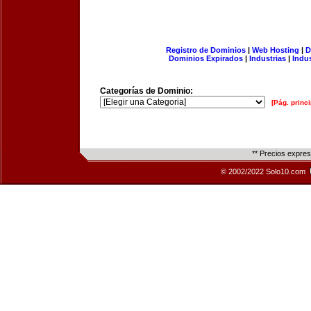
Registro de Dominios
|
Web Hosting
|
D
Dominios Expirados
|
Industrias
|
Indu
Categorías de Dominio:
[Pág. princi
** Precios expre
© 2002/2022 Solo10.com