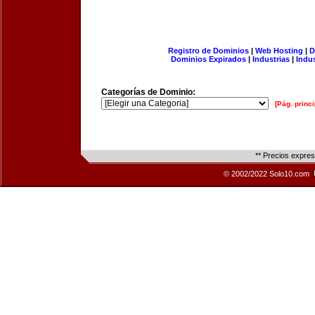
Registro de Dominios
|
Web Hosting
|
D
Dominios Expirados
|
Industrias
|
Indu
Categorías de Dominio:
[Pág. princi
** Precios expre
© 2002/2022 Solo10.com