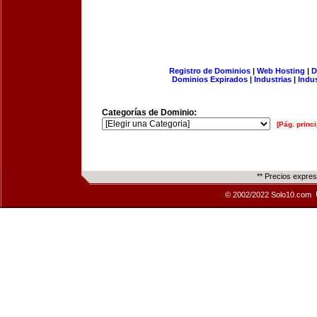
Registro de Dominios
|
Web Hosting
|
D
Dominios Expirados
|
Industrias
|
Indu
Categorías de Dominio:
[Pág. princi
** Precios expre
© 2002/2022 Solo10.com