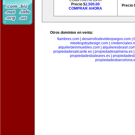
COMPRAR AHORA
Precio $
2,500.00
Precio 
COMPRAR AHORA
Otros dominios en venta:
fiambres.com
|
desarrollodevideojuegos.com
|
meetingsbydesign.com
|
credenciales.n
alquilerdeinmuebles.com
|
alquileresbrasil.co
propiedadesalicante.es
|
propiedadesalmeria.es
propiedadesbaleares.es
|
propiedadesb
propiedadesbarcelona.