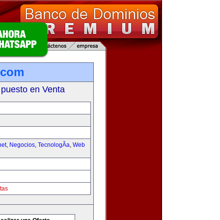
.com
 puesto en Venta
net
,
Negocios
,
TecnologÃ­a
,
Web
tas