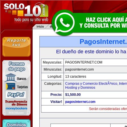
PagosInternet
El dueño de este dominio lo ha
Mayusculas:
PAGOSINTERNET.COM
Minusculas:
pagosinternet.com
Longitud:
13 caracteres
Categorias:
Compras y Comercio ElectrÃ³nico
,
Inter
Hosting y Dominios
Precio:
$1,500.00
Visitar!
pagosinternet.com
Serán consideradas ofer