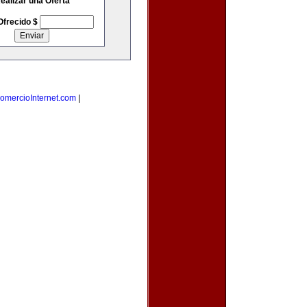
ealizar una Oferta
Ofrecido $
omercioInternet.com
|