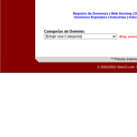
Registro de Dominios
|
Web Hosting
|
D
Dominios Expirados
|
Industrias
|
Indu
Categorías de Dominio:
[Pág. princi
** Precios expre
© 2002/2022 Solo10.com