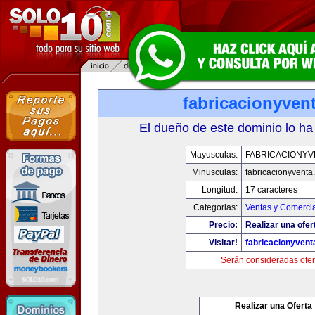
fabricacionyven
El dueño de este dominio lo ha
Mayusculas:
FABRICACIONYV
Minusculas:
fabricacionyventa
Longitud:
17 caracteres
Categorias:
Ventas y Comercia
Precio:
Realizar una ofer
Visitar!
fabricacionyven
Serán consideradas ofer
Realizar una Oferta